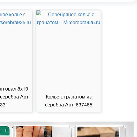
ин овал 8х10
 серебра Арт:
Колье с гранатом из
Колье с из
331
серебра Арт: 637465
серебра А