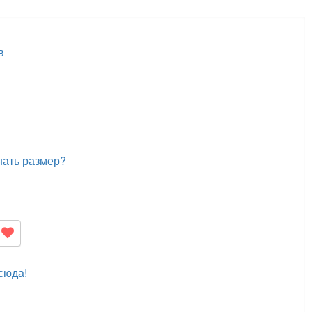
в
нать размер?
сюда!