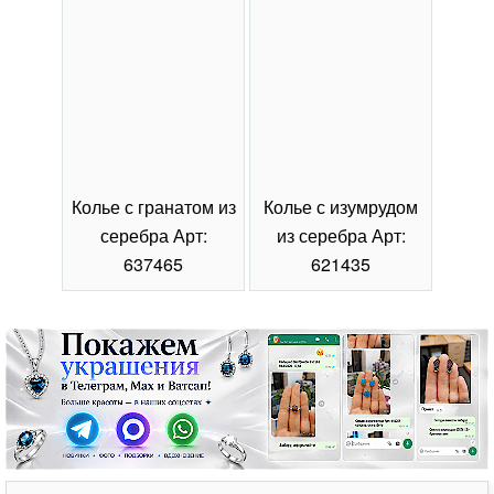
Колье с гранатом из
Колье с изумрудом
Коль
серебра Арт:
из серебра Арт:
се
637465
621435