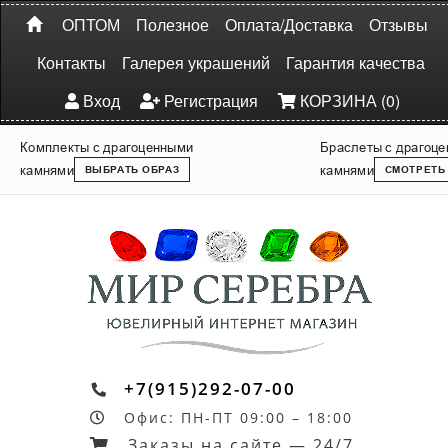
ОПТОМ
Полезное
Оплата/Доставка
Отзывы
Контакты
Галерея украшений
Гарантия качества
Вход
Регистрация
КОРЗИНА (0)
Комплекты с драгоценными
Браслеты с драгоц
камнями
камнями
ВЫБРАТЬ ОБРАЗ
СМОТРЕТЬ
+7(915)292-07-00
Офис: ПН-ПТ 09:00 – 18:00
Заказы на сайте — 24/7