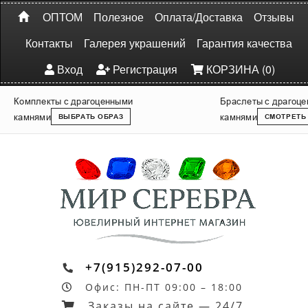
ОПТОМ
Полезное
Оплата/Доставка
Отзывы
Контакты
Галерея украшений
Гарантия качества
Вход
Регистрация
КОРЗИНА (0)
Комплекты с драгоценными
Браслеты с драгоц
камнями
камнями
ВЫБРАТЬ ОБРАЗ
СМОТРЕТЬ
+7(915)292-07-00
Офис: ПН-ПТ 09:00 – 18:00
Заказы на сайте — 24/7