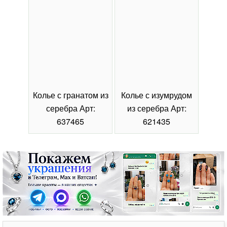
Колье с гранатом из
Колье с изумрудом
Коль
серебра Арт:
из серебра Арт:
се
637465
621435