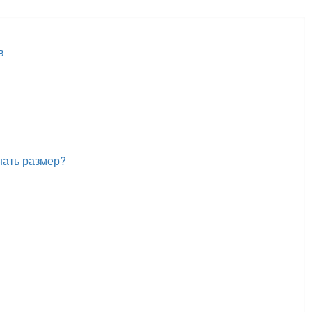
в
нать размер?