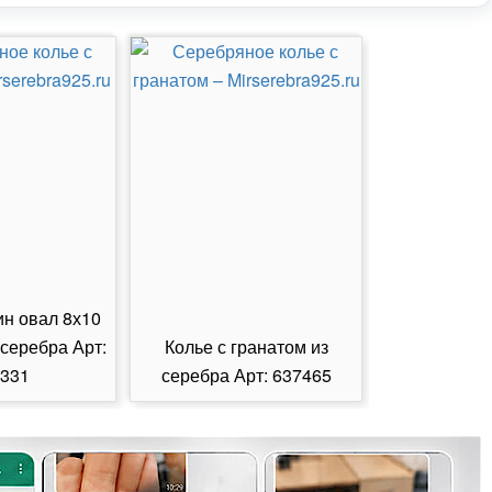
ин овал 8х10
 серебра Арт:
Колье с гранатом из
Колье с из
331
серебра Арт: 637465
серебра А