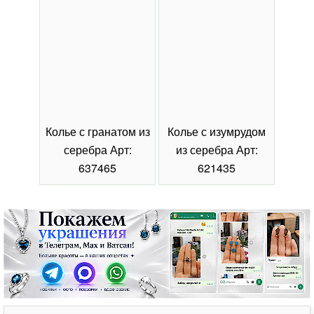
Колье с гранатом из
Колье с изумрудом
Коль
серебра Арт:
из серебра Арт:
се
637465
621435