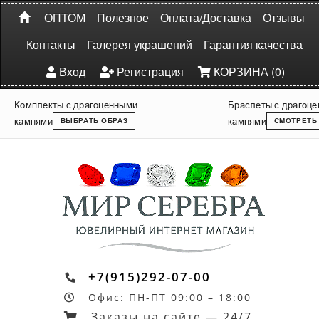
ОПТОМ
Полезное
Оплата/Доставка
Отзывы
Контакты
Галерея украшений
Гарантия качества
Вход
Регистрация
КОРЗИНА (0)
Комплекты с драгоценными
Браслеты с драгоц
камнями
камнями
ВЫБРАТЬ ОБРАЗ
СМОТРЕТЬ
+7(915)292-07-00
Офис: ПН-ПТ 09:00 – 18:00
Заказы на сайте — 24/7