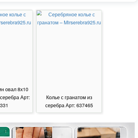
ин овал 8х10
 серебра Арт:
Колье с гранатом из
Колье с из
331
серебра Арт: 637465
серебра А