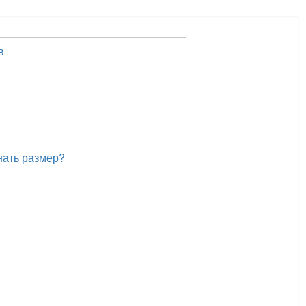
в
нать размер?