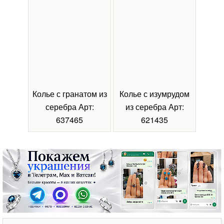
Колье с гранатом из
Колье с изумрудом
Коль
серебра Арт:
из серебра Арт:
се
637465
621435