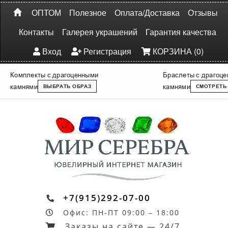
ОПТОМ
Полезное
Оплата/Доставка
Отзывы
Контакты
Галерея украшений
Гарантия качества
Вход
Регистрация
КОРЗИНА (0)
Комплекты с драгоценными
Браслеты с драгоц
камнями
камнями
ВЫБРАТЬ ОБРАЗ
СМОТРЕТЬ
+7(915)292-07-00
Офис: ПН-ПТ 09:00 – 18:00
Заказы на сайте — 24/7