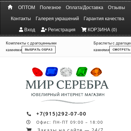
ОПТОМ
Полезное
Оплата/Доставка
Отзывы
Контакты
Галерея украшений
Гарантия качества
Вход
Регистрация
КОРЗИНА (0)
Комплекты с драгоценными
Браслеты с драгоц
камнями
камнями
ВЫБРАТЬ ОБРАЗ
СМОТРЕТЬ
+7(915)292-07-00
Офис: ПН-ПТ 09:00 – 18:00
Заказы на сайте — 24/7