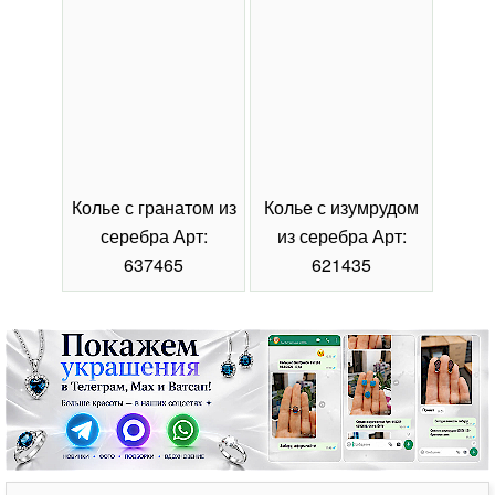
Колье с гранатом из
Колье с изумрудом
Коль
серебра Арт:
из серебра Арт:
се
637465
621435