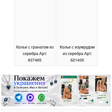
Колье с гранатом из
Колье с изумрудом
Коль
серебра Арт:
из серебра Арт:
се
637465
621435