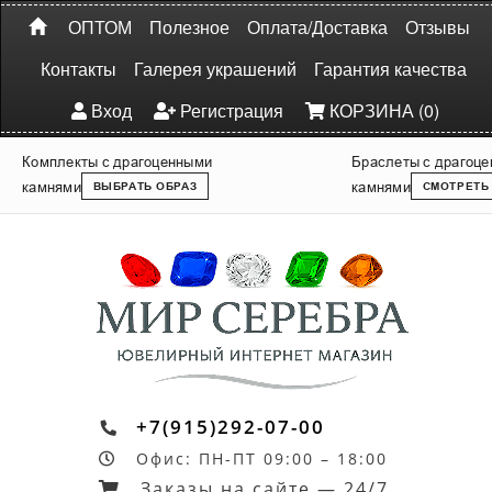
ОПТОМ
Полезное
Оплата/Доставка
Отзывы
Контакты
Галерея украшений
Гарантия качества
Вход
Регистрация
КОРЗИНА (0)
Комплекты с драгоценными
Браслеты с драгоц
камнями
камнями
ВЫБРАТЬ ОБРАЗ
СМОТРЕТЬ
+7(915)292-07-00
Офис: ПН-ПТ 09:00 – 18:00
Заказы на сайте — 24/7