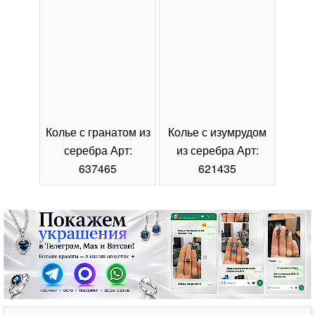
Колье с гранатом из
Колье с изумрудом
Коль
серебра Арт:
из серебра Арт:
се
637465
621435