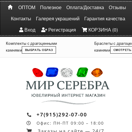
ОПТОМ
Полезное
Оплата/Доставка
Отзывы
Контакты
Галерея украшений
Гарантия качества
Вход
Регистрация
КОРЗИНА (0)
Комплекты с драгоценными
Браслеты с драгоц
камнями
камнями
ВЫБРАТЬ ОБРАЗ
СМОТРЕТЬ
+7(915)292-07-00
Офис: ПН-ПТ 09:00 – 18:00
Заказы на сайте — 24/7