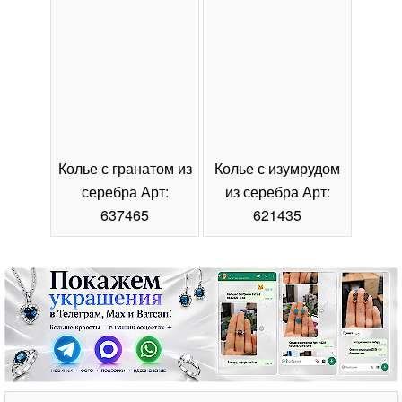
Колье с гранатом из
Колье с изумрудом
Коль
серебра Арт:
из серебра Арт:
се
637465
621435