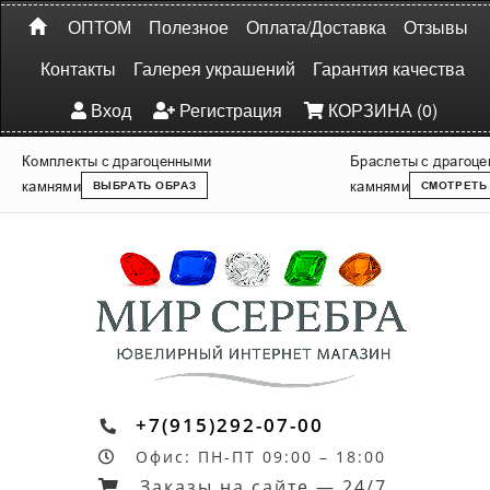
ОПТОМ
Полезное
Оплата/Доставка
Отзывы
Контакты
Галерея украшений
Гарантия качества
Вход
Регистрация
КОРЗИНА (0)
Комплекты с драгоценными
Браслеты с драгоц
камнями
камнями
ВЫБРАТЬ ОБРАЗ
СМОТРЕТЬ
+7(915)292-07-00
Офис: ПН-ПТ 09:00 – 18:00
Заказы на сайте — 24/7