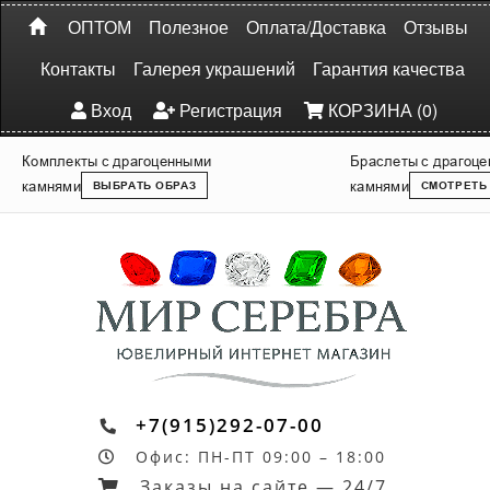
ОПТОМ
Полезное
Оплата/Доставка
Отзывы
Контакты
Галерея украшений
Гарантия качества
Вход
Регистрация
КОРЗИНА (0)
Комплекты с драгоценными
Браслеты с драгоц
камнями
камнями
ВЫБРАТЬ ОБРАЗ
СМОТРЕТЬ
+7(915)292-07-00
Офис: ПН-ПТ 09:00 – 18:00
Заказы на сайте — 24/7