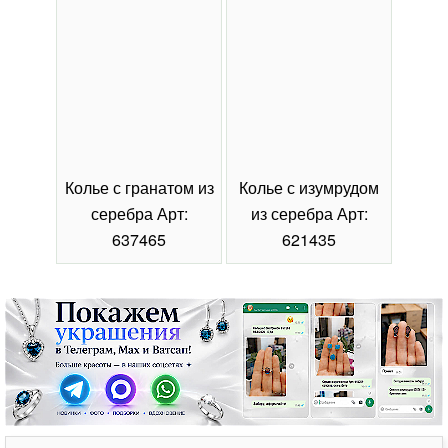
Колье с гранатом из
Колье с изумрудом
Коль
серебра Арт:
из серебра Арт:
се
637465
621435