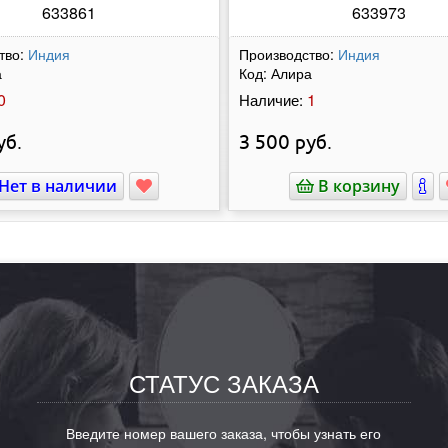
633861
633973
тво:
Индия
Производство:
Индия
а
Код:
Алира
0
1
Наличие:
уб.
3 500
руб.
Нет в наличии
В корзину
СТАТУС ЗАКАЗА
Введите номер вашего заказа, чтобы узнать его