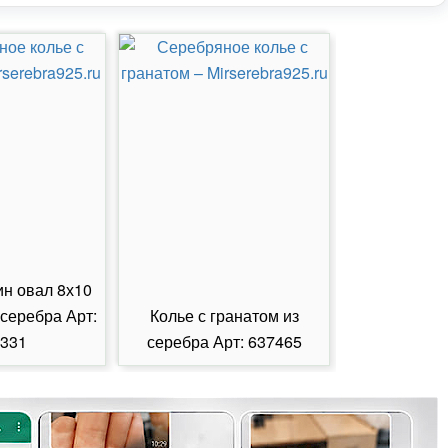
ин овал 8х10
 серебра Арт:
Колье с гранатом из
Колье с из
331
серебра Арт: 637465
серебра А