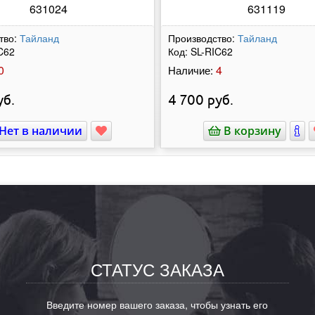
631024
631119
тво:
Тайланд
Производство:
Тайланд
C62
Код:
SL-RIC62
0
4
Наличие:
б.
4 700
руб.
Нет в наличии
В корзину
СТАТУС ЗАКАЗА
Введите номер вашего заказа, чтобы узнать его