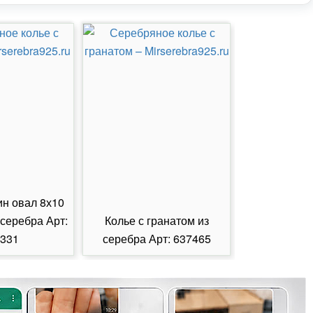
ин овал 8х10
 серебра Арт:
Колье с гранатом из
Колье с из
331
серебра Арт: 637465
серебра А