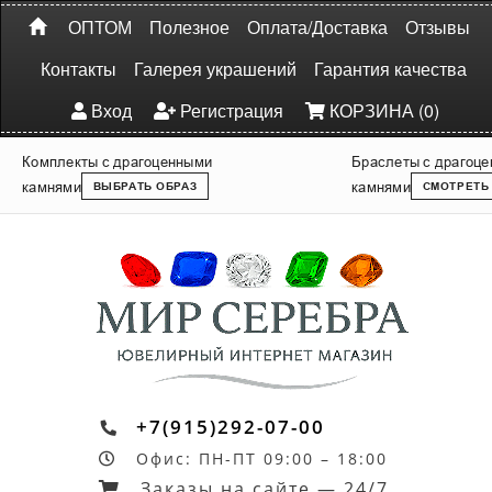
ОПТОМ
Полезное
Оплата/Доставка
Отзывы
Контакты
Галерея украшений
Гарантия качества
Вход
Регистрация
КОРЗИНА (0)
Комплекты с драгоценными
Браслеты с драгоц
камнями
камнями
ВЫБРАТЬ ОБРАЗ
СМОТРЕТЬ
+7(915)292-07-00
Офис: ПН-ПТ 09:00 – 18:00
Заказы на сайте — 24/7