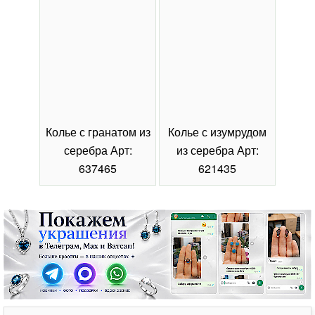
Колье с гранатом из
Колье с изумрудом
Коль
серебра Арт:
из серебра Арт:
се
637465
621435