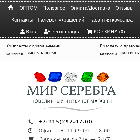
ОПТОМ
Полезное
Оплата/Доставка
Отзывы
Контакты
Галерея украшений
Гарантия качества
Вход
Регистрация
КОРЗИНА (0)
Комплекты с драгоценными
Браслеты с драгоц
камнями
камнями
ВЫБРАТЬ ОБРАЗ
СМОТРЕТЬ
+7(915)292-07-00
Офис: ПН-ПТ 09:00 – 18:00
Заказы на сайте — 24/7