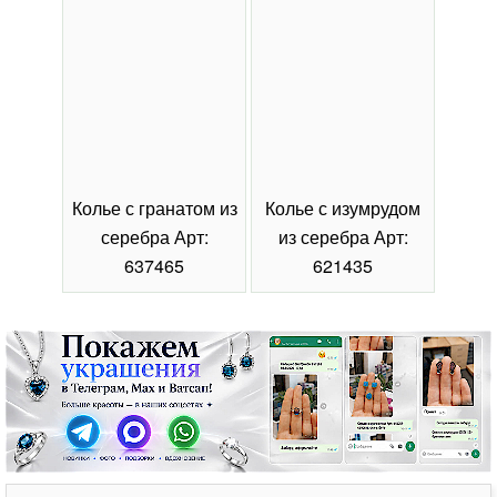
Колье с гранатом из
Колье с изумрудом
Коль
серебра Арт:
из серебра Арт:
се
637465
621435