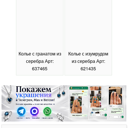
Колье с гранатом из
Колье с изумрудом
Коль
серебра Арт:
из серебра Арт:
се
637465
621435