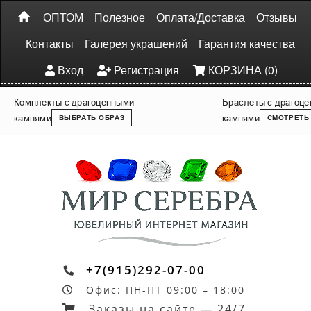
ОПТОМ
Полезное
Оплата/Доставка
Отзывы
Контакты
Галерея украшений
Гарантия качества
Вход
Регистрация
КОРЗИНА (0)
Комплекты с драгоценными
Браслеты с драгоц
камнями
камнями
ВЫБРАТЬ ОБРАЗ
СМОТРЕТЬ
+7(915)292-07-00
Офис: ПН-ПТ 09:00 – 18:00
Заказы на сайте — 24/7