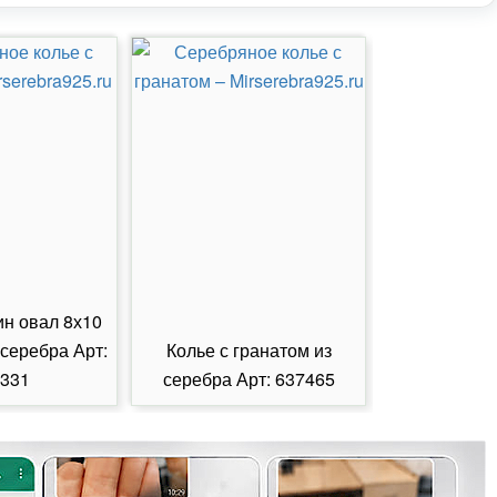
ин овал 8х10
 серебра Арт:
Колье с гранатом из
Колье с из
331
серебра Арт: 637465
серебра А