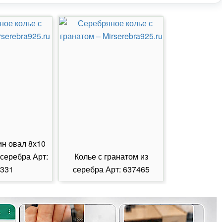
ин овал 8х10
 серебра Арт:
Колье с гранатом из
Колье с из
331
серебра Арт: 637465
серебра А