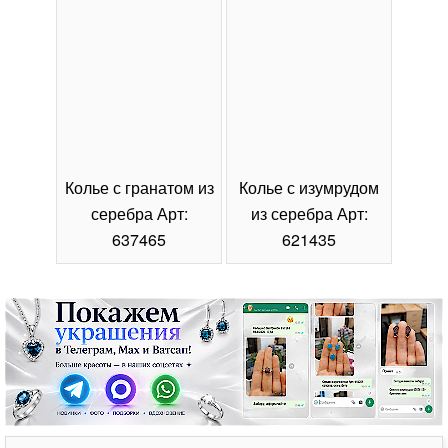
Колье с гранатом из
Колье с изумрудом
Коль
серебра Арт:
из серебра Арт:
се
637465
621435