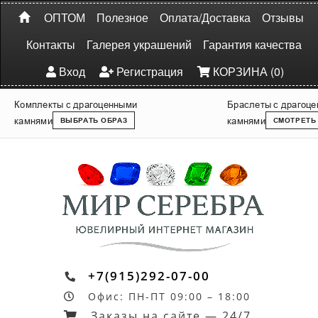
ОПТОМ
Полезное
Оплата/Доставка
Отзывы
Контакты
Галерея украшений
Гарантия качества
Вход
Регистрация
КОРЗИНА (0)
Комплекты с драгоценными
Браслеты с драгоц
камнями
камнями
ВЫБРАТЬ ОБРАЗ
СМОТРЕТЬ
+7(915)292-07-00
Офис: ПН-ПТ 09:00 – 18:00
Заказы на сайте — 24/7