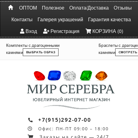
ОПТОМ
Полезное
Оплата/Доставка
Отзывы
Контакты
Галерея украшений
Гарантия качества
Вход
Регистрация
КОРЗИНА (0)
Комплекты с драгоценными
Браслеты с драгоц
камнями
камнями
ВЫБРАТЬ ОБРАЗ
СМОТРЕТЬ
+7(915)292-07-00
Офис: ПН-ПТ 09:00 – 18:00
Заказы на сайте — 24/7