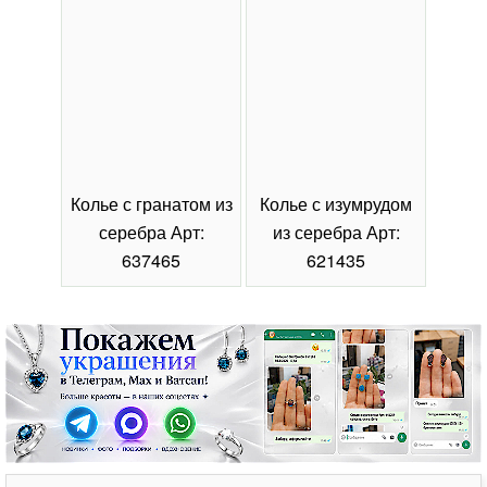
Колье с гранатом из
Колье с изумрудом
Коль
серебра Арт:
из серебра Арт:
се
637465
621435