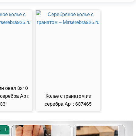
ин овал 8х10
 серебра Арт:
Колье с гранатом из
Колье с из
331
серебра Арт: 637465
серебра А