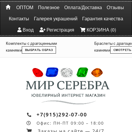
ОПТОМ
Полезное
Оплата/Доставка
Отзывы
Контакты
Галерея украшений
Гарантия качества
Вход
Регистрация
КОРЗИНА (0)
Комплекты с драгоценными
Браслеты с драгоц
камнями
камнями
ВЫБРАТЬ ОБРАЗ
СМОТРЕТЬ
+7(915)292-07-00
Офис: ПН-ПТ 09:00 – 18:00
Заказы на сайте — 24/7