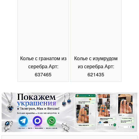
Колье с гранатом из
Колье с изумрудом
Коль
серебра Арт:
из серебра Арт:
се
637465
621435