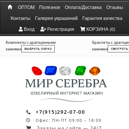
ОПТОМ
Полезное
Оплата/Доставка
Отзывы
Контакты
Галерея украшений
Гарантия качества
Вход
Регистрация
КОРЗИНА (0)
Комплекты с драгоценными
Браслеты с драгоц
камнями
камнями
ВЫБРАТЬ ОБРАЗ
СМОТРЕТЬ
+7(915)292-07-00
Офис: ПН-ПТ 09:00 – 18:00
Заказы на сайте — 24/7