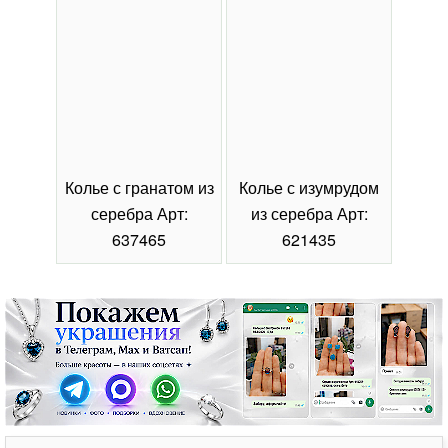
Колье с гранатом из
Колье с изумрудом
Коль
серебра Арт:
из серебра Арт:
се
637465
621435