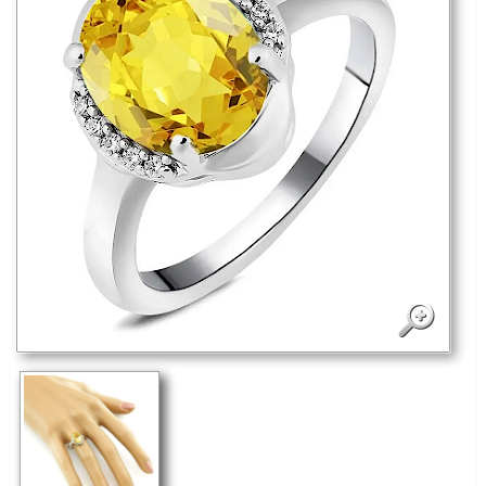
Как узнать размер?
4 900
руб.
В корзину
Нашли этот товар дешевле? - Жми сюда!
Отправить другу
Производство:
Индия
Поделиться
На изделии стоит 925 проба (оттиск)
Государственной пробирной инспекции