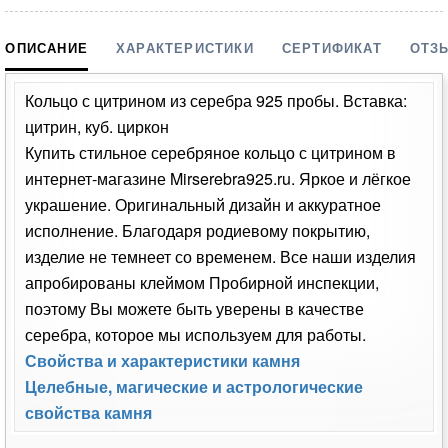
Серьги с цитрином из серебра Арт:
624496
Производство:
Индия
Код:
Лилиан
13
Наличие:
7 400
руб.
В корзину