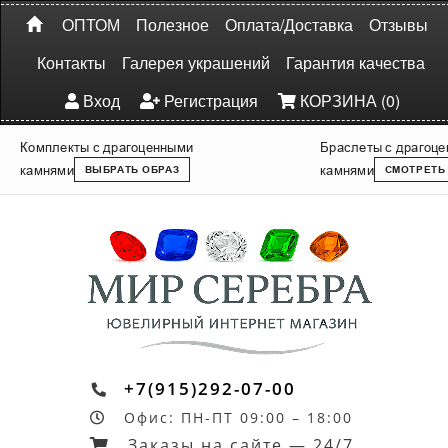
ОПТОМ
Полезное
Оплата/Доставка
Отзывы
Контакты
Галерея украшений
Гарантия качества
Вход
Регистрация
КОРЗИНА (0)
Комплекты с драгоценными
Браслеты с драгоц
камнями
камнями
ВЫБРАТЬ ОБРАЗ
СМОТРЕТЬ
+7(915)292-07-00
Офис: ПН-ПТ 09:00 – 18:00
Заказы на сайте — 24/7