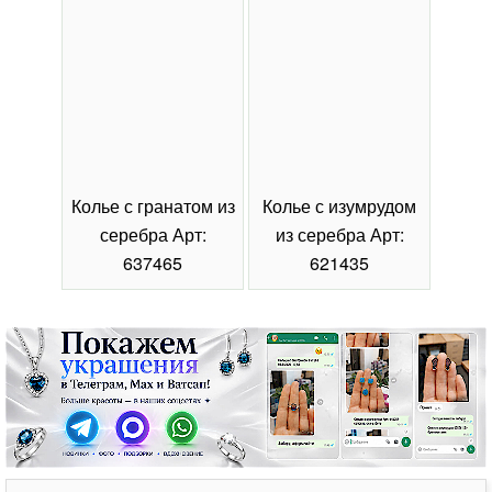
Колье с гранатом из
Колье с изумрудом
Коль
серебра Арт:
из серебра Арт:
се
637465
621435