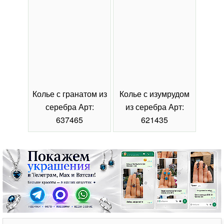
Колье с гранатом из
Колье с изумрудом
Коль
серебра Арт:
из серебра Арт:
се
637465
621435