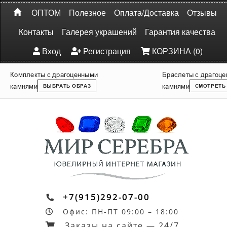
ОПТОМ
Полезное
Оплата/Доставка
Отзывы
Контакты
Галерея украшений
Гарантия качества
Вход
Регистрация
КОРЗИНА (0)
Комплекты с драгоценными
Браслеты с драгоц
камнями
камнями
ВЫБРАТЬ ОБРАЗ
СМОТРЕТЬ
+7(915)292-07-00
Офис: ПН-ПТ 09:00 – 18:00
Заказы на сайте — 24/7