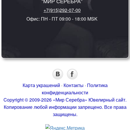
"МИР СЕРЕБРА"
+7(915)292-07-00
Офис: ПН - ПТ 09:00 - 18:00 MSK
Карта украшений
·
Контакты
·
Политика
конфиденциальности
Copyright © 2009-2026 «Мир Серебра» Ювелирный сайт.
Копирование любой информации запрещено. Все права
защищены.