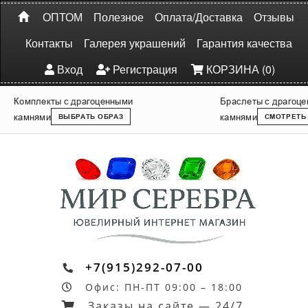
ОПТОМ
Полезное
Оплата/Доставка
Отзывы
Контакты
Галерея украшений
Гарантия качества
Вход
Регистрация
КОРЗИНА (0)
Комплекты с драгоценными
Браслеты с драгоц
камнями
камнями
ВЫБРАТЬ ОБРАЗ
СМОТРЕТЬ
+7(915)292-07-00
Офис: ПН-ПТ 09:00 – 18:00
Заказы на сайте — 24/7