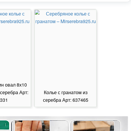
ин овал 8х10
 серебра Арт:
Колье с гранатом из
Колье с из
331
серебра Арт: 637465
серебра А