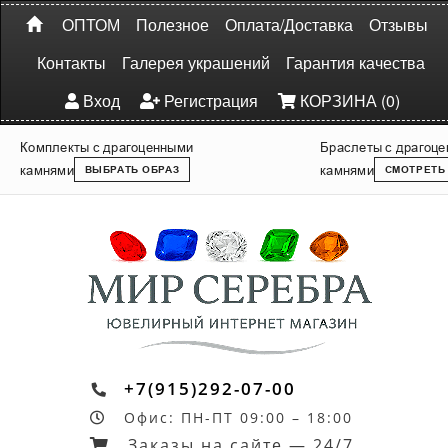
ОПТОМ
Полезное
Оплата/Доставка
Отзывы
Контакты
Галерея украшений
Гарантия качества
Вход
Регистрация
КОРЗИНА (0)
Комплекты с драгоценными
Браслеты с драгоц
камнями
камнями
ВЫБРАТЬ ОБРАЗ
СМОТРЕТЬ
+7(915)292-07-00
Офис: ПН-ПТ 09:00 – 18:00
Заказы на сайте — 24/7