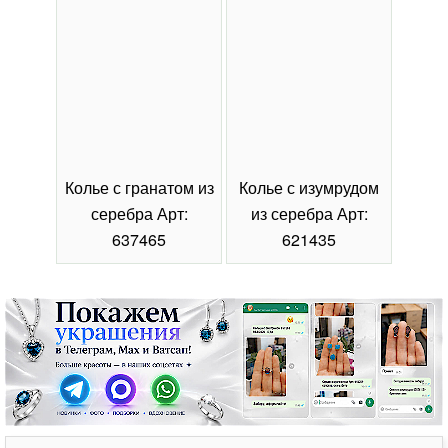
Колье с гранатом из
Колье с изумрудом
Коль
серебра Арт:
из серебра Арт:
се
637465
621435