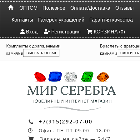
ОПТОМ
Полезное
Оплата/Доставка
Отзывы
Контакты
Галерея украшений
Гарантия качества
Вход
Регистрация
КОРЗИНА (0)
Комплекты с драгоценными
Браслеты с драгоц
камнями
камнями
ВЫБРАТЬ ОБРАЗ
СМОТРЕТЬ
+7(915)292-07-00
Офис: ПН-ПТ 09:00 – 18:00
Заказы на сайте — 24/7