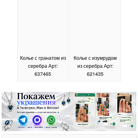
Колье с гранатом из
Колье с изумрудом
Коль
серебра Арт:
из серебра Арт:
се
637465
621435