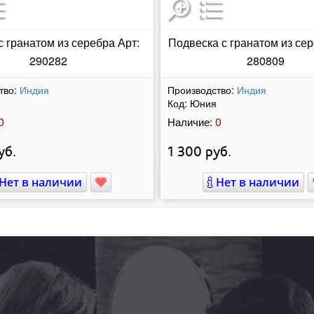
с гранатом из серебра Арт:
Подвеска с гранатом из сер
290282
280809
тво:
Индия
Производство:
Индия
Код:
Юния
0
0
Наличие:
уб.
1 300
руб.
Нет в наличии
Нет в наличии