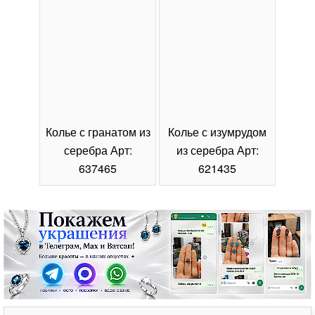
Колье с гранатом из
Колье с изумрудом
Коль
серебра Арт:
из серебра Арт:
се
637465
621435