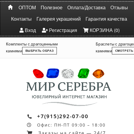
ОПТОМ
Полезное
Оплата/Доставка
Отзывы
Контакты
Галерея украшений
Гарантия качества
Вход
Регистрация
КОРЗИНА (0)
Комплекты с драгоценными
Браслеты с драгоц
камнями
камнями
ВЫБРАТЬ ОБРАЗ
СМОТРЕТЬ
+7(915)292-07-00
Офис: ПН-ПТ 09:00 – 18:00
Заказы на сайте — 24/7