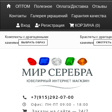
ОПТОМ
Полезное
Оплата/Доставка
Отзывы
Контакты
Галерея украшений
Гарантия качества
Вход
Регистрация
КОРЗИНА (0)
Комплекты с драгоценными
Браслеты с драгоц
камнями
камнями
ВЫБРАТЬ ОБРАЗ
СМОТРЕТЬ
+7(915)292-07-00
Офис: ПН-ПТ 09:00 – 18:00
Заказы на сайте — 24/7