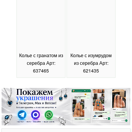
Колье с гранатом из
Колье с изумрудом
Коль
серебра Арт:
из серебра Арт:
се
637465
621435