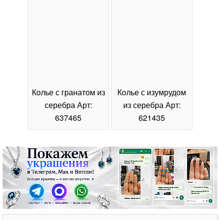
Колье с гранатом из
Колье с изумрудом
Коль
серебра Арт:
из серебра Арт:
се
637465
621435