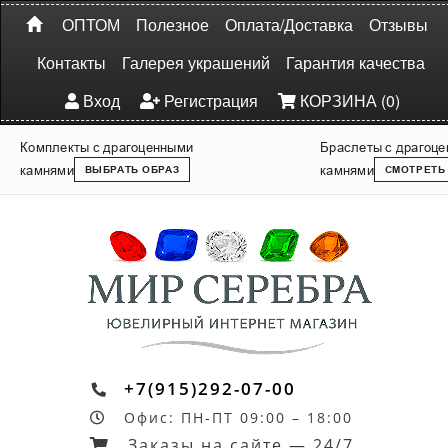
ОПТОМ
Полезное
Оплата/Доставка
Отзывы
Контакты
Галерея украшений
Гарантия качества
Вход
Регистрация
КОРЗИНА (0)
Комплекты с драгоценными
Браслеты с драгоц
камнями
камнями
ВЫБРАТЬ ОБРАЗ
СМОТРЕТЬ
+7(915)292-07-00
Офис: ПН-ПТ 09:00 – 18:00
Заказы на сайте — 24/7