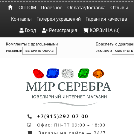
ОПТОМ
Полезное
Оплата/Доставка
Отзывы
Контакты
Галерея украшений
Гарантия качества
Вход
Регистрация
КОРЗИНА (0)
Комплекты с драгоценными
Браслеты с драгоц
камнями
камнями
ВЫБРАТЬ ОБРАЗ
СМОТРЕТЬ
+7(915)292-07-00
Офис: ПН-ПТ 09:00 – 18:00
Заказы на сайте — 24/7