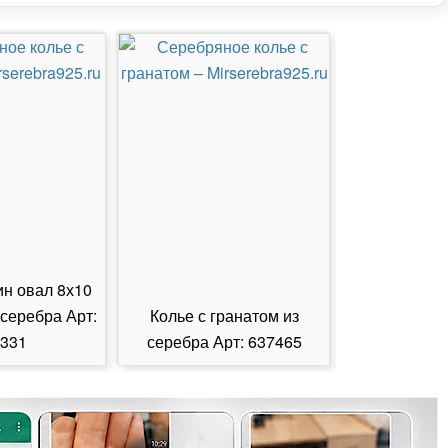
ин овал 8х10
 серебра Арт:
Колье с гранатом из
Колье с из
331
серебра Арт: 637465
серебра А