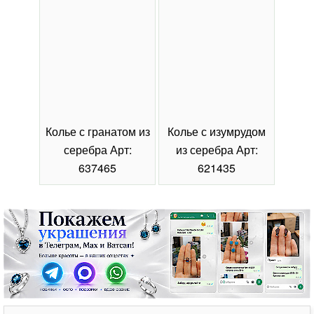
Колье с гранатом из
Колье с изумрудом
Коль
серебра Арт:
из серебра Арт:
се
637465
621435