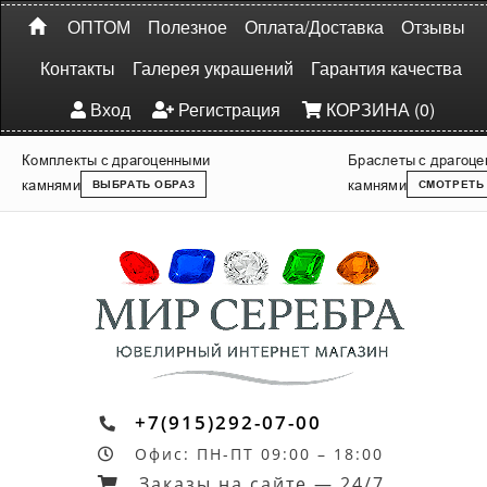
ОПТОМ
Полезное
Оплата/Доставка
Отзывы
Контакты
Галерея украшений
Гарантия качества
Вход
Регистрация
КОРЗИНА (0)
Комплекты с драгоценными
Браслеты с драгоц
камнями
камнями
ВЫБРАТЬ ОБРАЗ
СМОТРЕТЬ
+7(915)292-07-00
Офис: ПН-ПТ 09:00 – 18:00
Заказы на сайте — 24/7