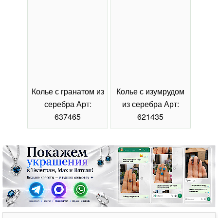
Колье с гранатом из
Колье с изумрудом
Коль
серебра Арт:
из серебра Арт:
се
637465
621435