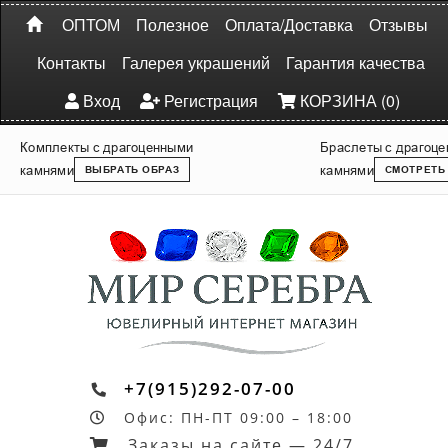
ОПТОМ
Полезное
Оплата/Доставка
Отзывы
Контакты
Галерея украшений
Гарантия качества
Вход
Регистрация
КОРЗИНА (0)
Комплекты с драгоценными
Браслеты с драгоц
камнями
камнями
ВЫБРАТЬ ОБРАЗ
СМОТРЕТЬ
+7(915)292-07-00
Офис: ПН-ПТ 09:00 – 18:00
Заказы на сайте — 24/7