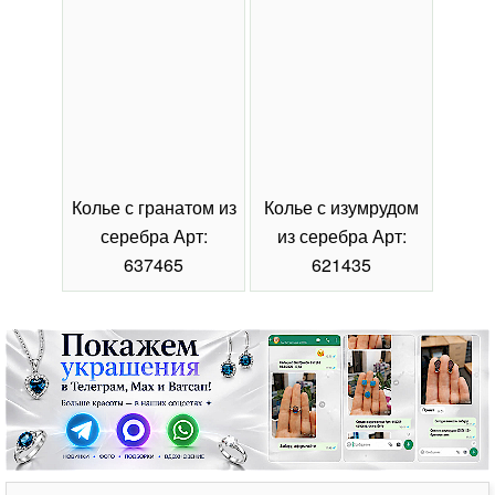
Колье с гранатом из
Колье с изумрудом
Коль
серебра Арт:
из серебра Арт:
се
637465
621435