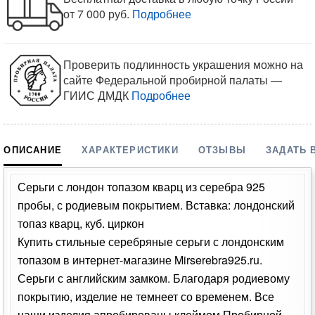
от 7 000 руб.
Подробнее
Проверить подлинность украшения можно на
сайте Федеральной пробирной палаты —
ГИИС ДМДК
Подробнее
ОПИСАНИЕ
ХАРАКТЕРИСТИКИ
ОТЗЫВЫ
ЗАДАТЬ 
Серьги с лондон топазом кварц из серебра 925
пробы, с родиевым покрытием. Вставка: лондонский
топаз кварц, куб. циркон
Купить стильные серебряные серьги с лондонским
топазом в интернет-магазине Mirserebra925.ru.
Серьги с английским замком. Благодаря родиевому
покрытию, изделие не темнеет со временем. Все
наши изделия апробированы клеймом Пробирной