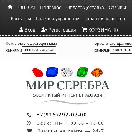
ОПТОМ
Полезное
Оплата/Доставка
Отзывы
Контакты
Галерея украшений
Гарантия качества
Вход
Регистрация
КОРЗИНА (0)
Комплекты с драгоценными
Браслеты с драгоц
камнями
камнями
ВЫБРАТЬ ОБРАЗ
СМОТРЕТЬ
+7(915)292-07-00
Офис: ПН-ПТ 09:00 – 18:00
Заказы на сайте — 24/7