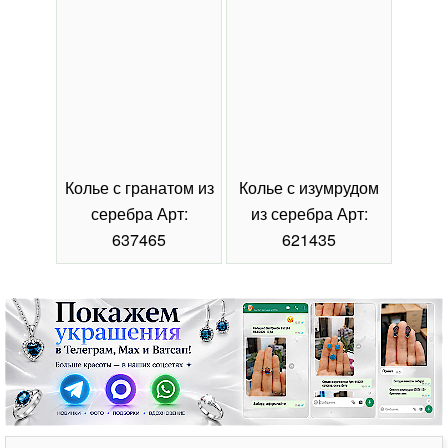
Колье с гранатом из
Колье с изумрудом
Коль
серебра Арт:
из серебра Арт:
се
637465
621435