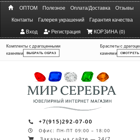
ОПТОМ
Полезное
Оплата/Доставка
Отзывы
Контакты
Галерея украшений
Гарантия качества
Вход
Регистрация
КОРЗИНА (0)
Комплекты с драгоценными
Браслеты с драгоц
камнями
камнями
ВЫБРАТЬ ОБРАЗ
СМОТРЕТЬ
+7(915)292-07-00
Офис: ПН-ПТ 09:00 – 18:00
Заказы на сайте — 24/7