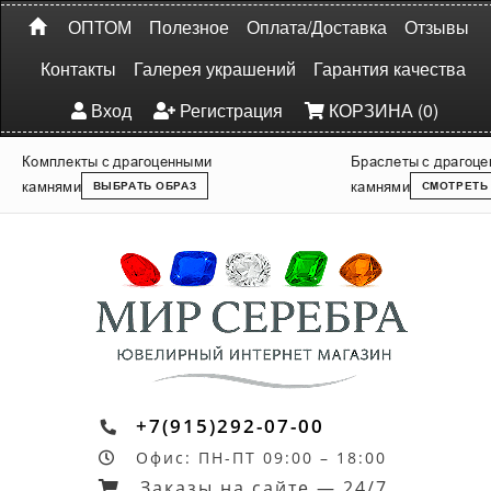
ОПТОМ
Полезное
Оплата/Доставка
Отзывы
Контакты
Галерея украшений
Гарантия качества
Вход
Регистрация
КОРЗИНА (0)
Комплекты с драгоценными
Браслеты с драгоц
камнями
камнями
ВЫБРАТЬ ОБРАЗ
СМОТРЕТЬ
+7(915)292-07-00
Офис: ПН-ПТ 09:00 – 18:00
Заказы на сайте — 24/7