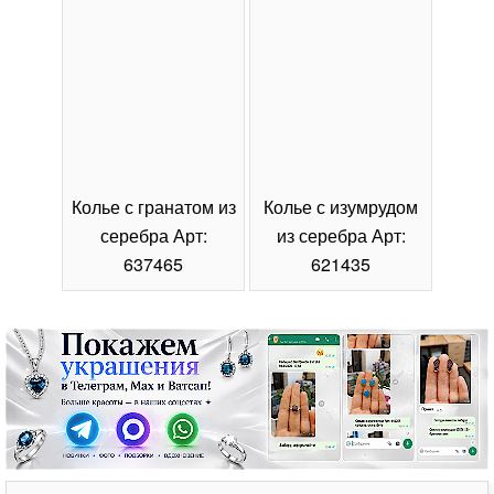
Колье с гранатом из
Колье с изумрудом
Коль
серебра Арт:
из серебра Арт:
се
637465
621435