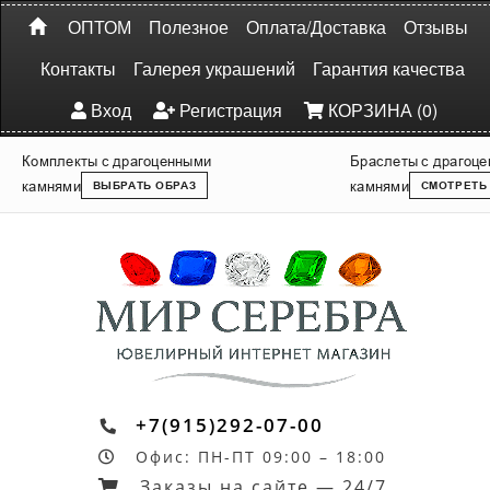
ОПТОМ
Полезное
Оплата/Доставка
Отзывы
Контакты
Галерея украшений
Гарантия качества
Вход
Регистрация
КОРЗИНА (0)
Комплекты с драгоценными
Браслеты с драгоц
камнями
камнями
ВЫБРАТЬ ОБРАЗ
СМОТРЕТЬ
+7(915)292-07-00
Офис: ПН-ПТ 09:00 – 18:00
Заказы на сайте — 24/7