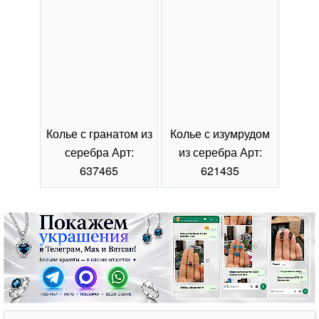
Колье с гранатом из
Колье с изумрудом
Коль
серебра Арт:
из серебра Арт:
се
637465
621435