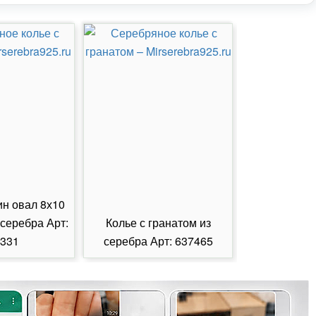
ин овал 8х10
 серебра Арт:
Колье с гранатом из
Колье с из
331
серебра Арт: 637465
серебра А