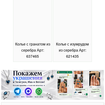
Колье с гранатом из
Колье с изумрудом
Коль
серебра Арт:
из серебра Арт:
се
637465
621435