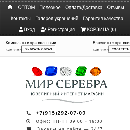
ОПТОМ
Полезное
Оплата/Доставка
Отзывы
Контакты
Галерея украшений
Гарантия качества
Вход
Регистрация
КОРЗИНА (0)
Комплекты с драгоценными
Браслеты с драгоц
камнями
камнями
ВЫБРАТЬ ОБРАЗ
СМОТРЕТЬ
+7(915)292-07-00
Офис: ПН-ПТ 09:00 – 18:00
Заказы на сайте — 24/7