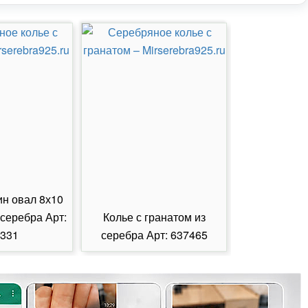
ин овал 8х10
 серебра Арт:
Колье с гранатом из
Колье с из
331
серебра Арт: 637465
серебра А