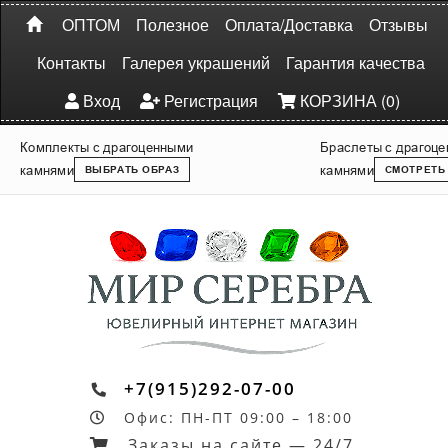
ОПТОМ
Полезное
Оплата/Доставка
Отзывы
Контакты
Галерея украшений
Гарантия качества
Вход
Регистрация
КОРЗИНА (0)
Комплекты с драгоценными
Браслеты с драгоц
камнями
камнями
ВЫБРАТЬ ОБРАЗ
СМОТРЕТЬ
+7(915)292-07-00
Офис: ПН-ПТ 09:00 – 18:00
Заказы на сайте — 24/7