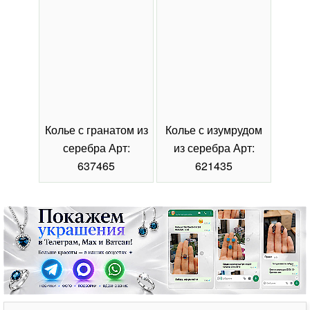
Колье с гранатом из
Колье с изумрудом
Коль
серебра Арт:
из серебра Арт:
се
637465
621435