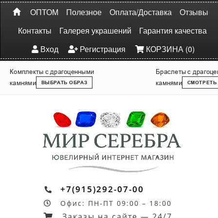
ОПТОМ
Полезное
Оплата/Доставка
Отзывы
Контакты
Галерея украшений
Гарантия качества
Вход
Регистрация
КОРЗИНА (0)
Комплекты с драгоценными
Браслеты с драгоц
камнями
камнями
ВЫБРАТЬ ОБРАЗ
СМОТРЕТЬ
+7(915)292-07-00
Офис: ПН-ПТ 09:00 – 18:00
Заказы на сайте — 24/7