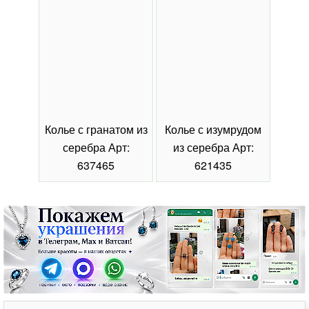
Колье с гранатом из
Колье с изумрудом
Коль
серебра Арт:
из серебра Арт:
се
637465
621435