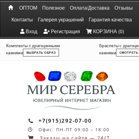
ОПТОМ
Полезное
Оплата/Доставка
Отзывы
Контакты
Галерея украшений
Гарантия качества
Вход
Регистрация
КОРЗИНА (0)
Комплекты с драгоценными
Браслеты с драгоц
камнями
камнями
ВЫБРАТЬ ОБРАЗ
СМОТРЕТЬ
+7(915)292-07-00
Офис: ПН-ПТ 09:00 – 18:00
Заказы на сайте — 24/7