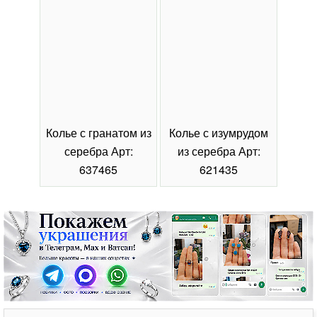
Колье с гранатом из
Колье с изумрудом
Коль
серебра Арт:
из серебра Арт:
се
637465
621435