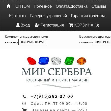
ОПТОМ
Полезное
Оплата/Доставка
Отзывы
Контакты
Галерея украшений
Гарантия качества
Вход
Регистрация
КОРЗИНА (0)
Комплекты с драгоценными
Браслеты с драгоц
камнями
камнями
ВЫБРАТЬ ОБРАЗ
СМОТРЕТЬ
+7(915)292-07-00
Офис: ПН-ПТ 09:00 – 18:00
Заказы на сайте — 24/7