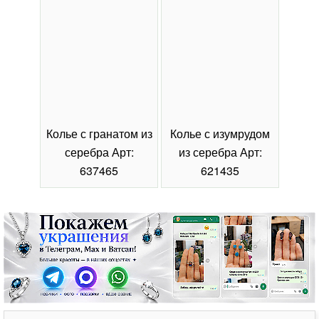
Колье с гранатом из
Колье с изумрудом
Коль
серебра Арт:
из серебра Арт:
се
637465
621435